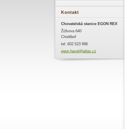
Kontakt
Chovatelská stanice EGON REX
Žižkova 640
Chotěboř
tel: 602 523 896
egon.hav
el@atlas
.cz