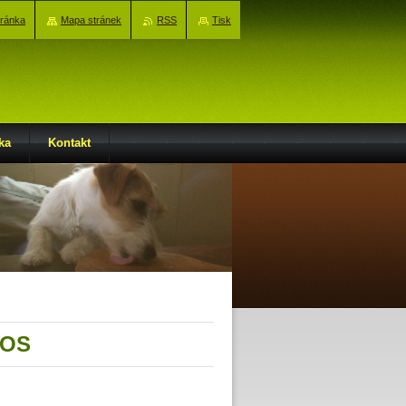
tránka
Mapa stránek
RSS
Tisk
ka
Kontakt
BOS