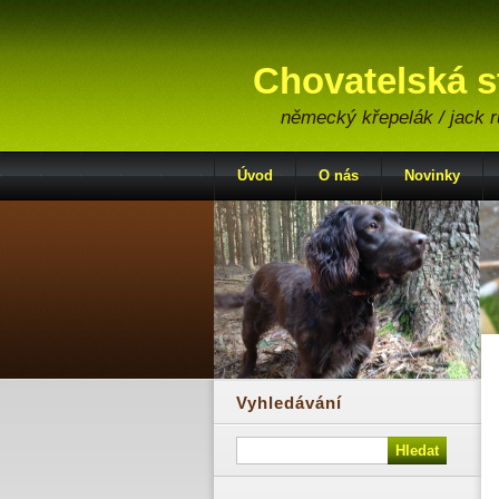
Chovatelská 
německý křepelák / jack ru
Úvod
O nás
Novinky
Vyhledávání