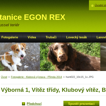
Úvodní s
stanice EGON REX
ssel teriér
Fotogalerie
Videa
Trubači
Lovecký tesák
Lanov
Úvod
>
Fotogalerie - Klubová výstava - Přimda 2014
>
hunt022_10x15_1x.JPG
Výborná 1, Vítěz třídy, Klubový vítěz, 
Předchozí
Spustit prezentaci